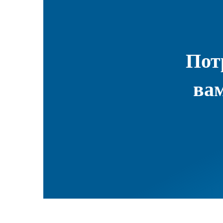
Пот
вам