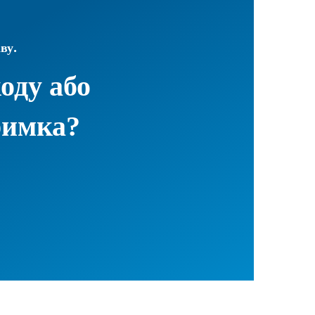
ву.
оду або
римка?